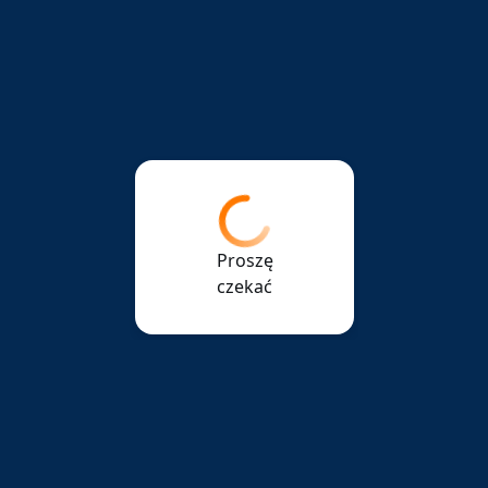
Proszę
czekać