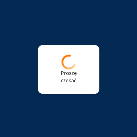
Proszę
czekać