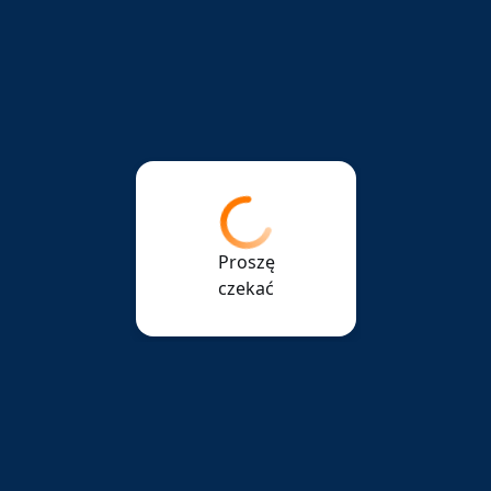
Proszę
czekać